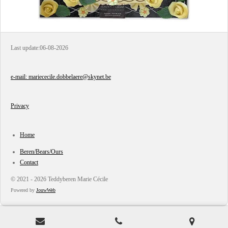
Last update:06-08-2026
e-mail: mariececile.dobbelaere@skynet.be
Privacy
Home
Beren/Bears/Ours
Contact
© 2021 - 2026 Teddyberen Marie Cécile
Powered by
JouwWeb